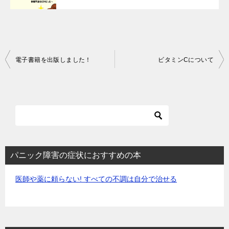
投
電子書籍を出版しました！
ビタミンCについて
稿
ナ
ビ
ゲ
ー
シ
パニック障害の症状におすすめの本
ョ
医師や薬に頼らない! すべての不調は自分で治せる
ン