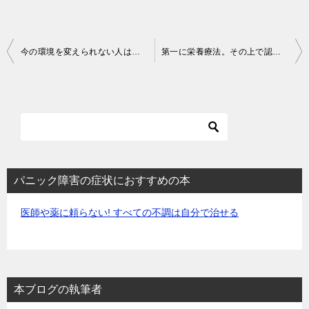
投
今の環境を変えられない人は第一に栄養療法！【パニック障害】
第一に栄養療法。その上で認知行動療法。【パニック障害】
稿
ナ
ビ
ゲ
ー
シ
パニック障害の症状におすすめの本
ョ
医師や薬に頼らない! すべての不調は自分で治せる
ン
本ブログの執筆者